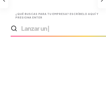
¿QUÉ BUSCAS PARA TU EMPRESA? ESCRÍBELO AQUÍ Y
PRESIONA ENTER
Buscar
Lanzar una campaña
|
soluciones
o
servicios