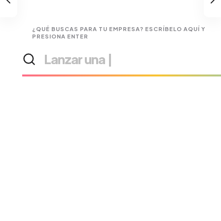
¿QUÉ BUSCAS PARA TU EMPRESA? ESCRÍBELO AQUÍ Y
PRESIONA ENTER
Buscar
Lanzar una campaña de
|
soluciones
o
servicios