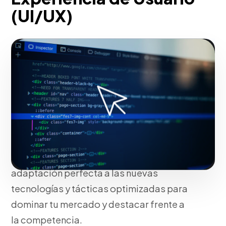
(UI/UX)
En Blue Design Worldwide no usamos
plantillas genéricas; estructuramos tu
estrategia de diseño de interfaces y
experiencia de usuario (ui/ux)
basándonos en la identidad única de tu
marca y en el comportamiento de tus
clientes ideales. Nuestro enfoque
asegura resultados medibles,
adaptación perfecta a las nuevas
tecnologías y tácticas optimizadas para
dominar tu mercado y destacar frente a
la competencia.