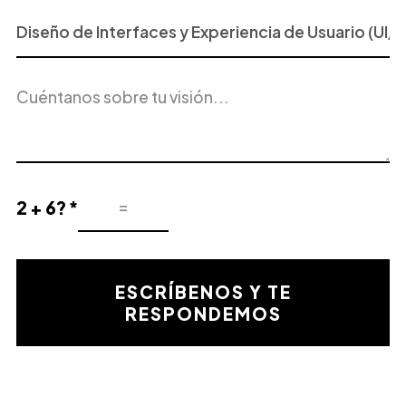
Proyecto
o
Servicio
Descripción
de
del
Interés
proyecto
2 + 6? *
Resultado
de
la
validación
ESCRÍBENOS Y TE
matemática
RESPONDEMOS