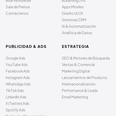
Blue Worldwide
eLearning LMS
Sala de Prensa
Apps Móviles
Contáctenos
Diseño UI/UX
Sistemas CRM
IA & Automatización
Analítica de Datos
PUBLICIDAD & ADS
ESTRATEGIA
Google Ads
SEO & Motores de Búsqueda
YouTube Ads
Ventas & Comercial
Facebook Ads
Marketing Digital
Instagram Ads
Lanzamientos de Producto
WhatsApp Ads
Internacionalización
TikTok Ads
Performance & Leads
LinkedIn Ads
Email Marketing
X (Twitter) Ads
Spotify Ads