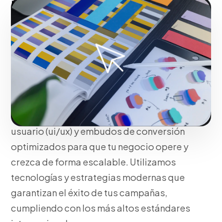
información centrada en
la usabilidad e
interacción
Si tu objetivo es destacar, construimos
mucho más que una simple presencia.
Integramos tácticas avanzadas de
diseño de interfaces y experiencia de
usuario (ui/ux) y embudos de conversión
optimizados para que tu negocio opere y
crezca de forma escalable. Utilizamos
tecnologías y estrategias modernas que
garantizan el éxito de tus campañas,
cumpliendo con los más altos estándares