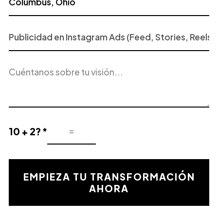
Proyecto
o
Servicio
Descripción
de
del
Interés
proyecto
10 + 2? *
Resultado
de
la
validación
EMPIEZA TU TRANSFORMACIÓN
matemática
AHORA