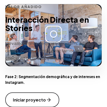
VALOR AÑADIDO
Interacción Directa en
Stories
Llevamos miles de usuarios cualificados
desde Stories y Reels directamente al
checkout de tu e-commerce.
Fase 2:
Segmentación demográfica y de intereses en
Instagram.
Iniciar proyecto