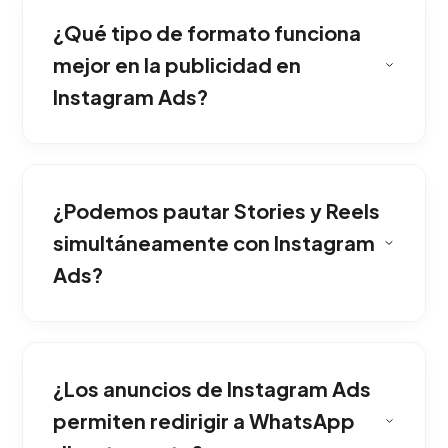
¿Qué tipo de formato funciona
mejor en la publicidad en
Instagram Ads?
Al ser una aplicación visual y estética, los
anuncios nativos en Stories o Reels logran un
¿Podemos pautar Stories y Reels
nivel de interacción inigualable, ideal para
marcas aspiracionales.
simultáneamente con Instagram
Ads?
No es un requisito obligatorio. La publicidad
llega directamente al feed del público
¿Los anuncios de Instagram Ads
segmentado sin importar la cantidad de
seguidores de la cuenta.
permiten redirigir a WhatsApp