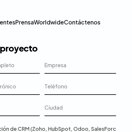
ientes
Prensa
Worldwide
Contáctenos
u proyecto