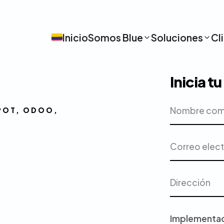
Inicio
Somos Blue
Soluciones
Cl
Inicia t
Nombre
Empresa
POT, ODOO,
completo
Correo
Teléfono
electrónico
Dirección
Ciudad
Proyecto
o