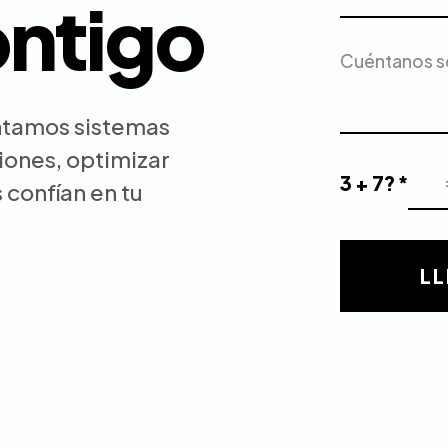
ontigo
Servicio
Descripción
de
del
Interés
proyecto
ntamos sistemas
iones, optimizar
3 + 7? *
 confían en tu
Resultado
de
la
validación
LL
matemática