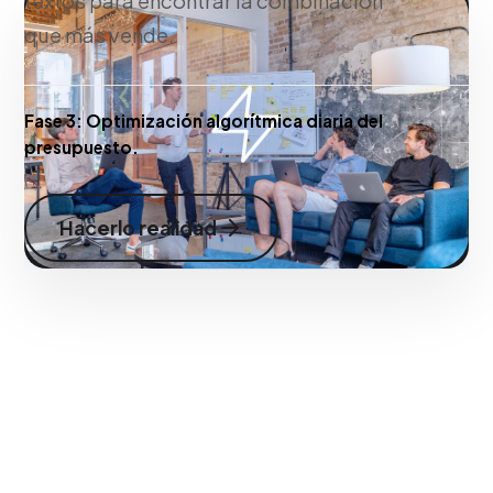
textos para encontrar la combinación
que más vende.
Fase 3:
Optimización algorítmica diaria del
presupuesto.
Hacerlo realidad