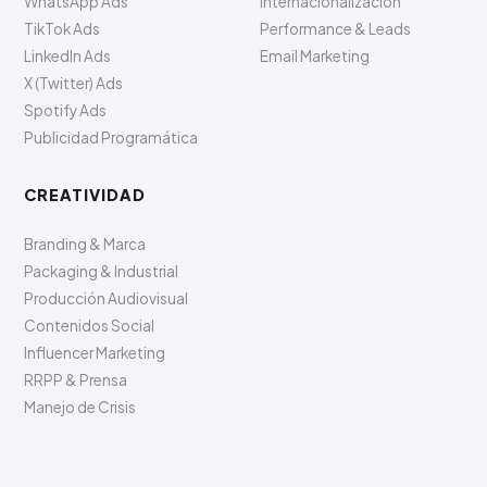
WhatsApp Ads
Internacionalización
TikTok Ads
Performance & Leads
LinkedIn Ads
Email Marketing
X (Twitter) Ads
Spotify Ads
Publicidad Programática
CREATIVIDAD
Branding & Marca
Packaging & Industrial
Producción Audiovisual
Contenidos Social
Influencer Marketing
RRPP & Prensa
Manejo de Crisis